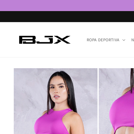
Ir
directamente
al contenido
ROPA DEPORTIVA
N
Ir
directamente
a la
información
del producto