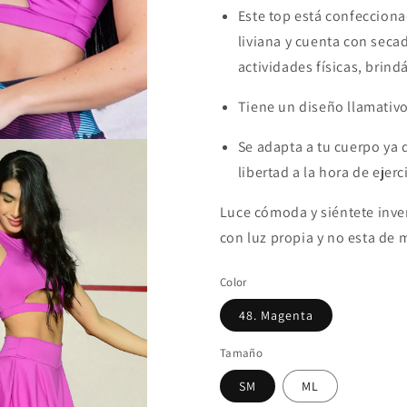
Este top está confeccionad
liviana y cuenta con secad
actividades físicas, bri
Tiene un diseño llamativo
Se adapta a tu cuerpo ya 
libertad a la hora de ejerc
Luce cómoda y siéntete inven
con luz propia y no esta de 
Color
48. Magenta
Tamaño
SM
ML