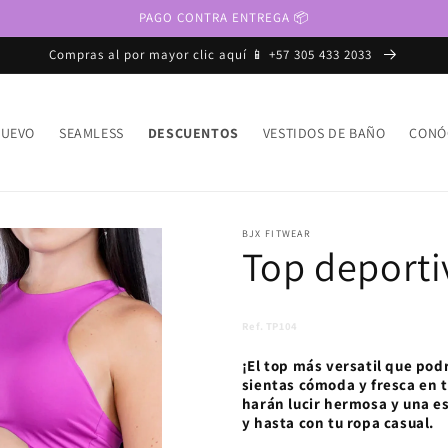
PAGO CONTRA ENTREGA 📦
Compras al por mayor clic aquí 📱 +57 305 433 2033
UEVO
SEAMLESS
DESCUENTOS
VESTIDOS DE BAÑO
CONÓ
BJX FITWEAR
Top deport
Ref. TP104
¡El top más versatil que pod
sientas cómoda y fresca en 
harán lucir hermosa y una e
y hasta con tu ropa casual.