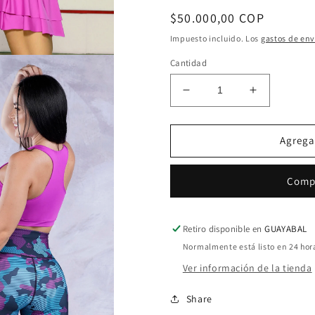
Precio
$50.000,00 COP
habitual
Impuesto incluido. Los
gastos de env
Cantidad
Reducir
Aumentar
cantidad
cantidad
para
para
Top
Top
Agregar
deportivo
deportivo
para
para
Comp
dama
dama
Retiro disponible en
GUAYABAL
Normalmente está listo en 24 hor
Ver información de la tienda
Share